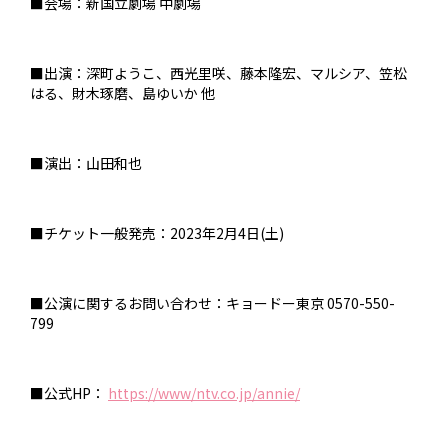
■会場：新国立劇場 中劇場
■出演：深町ようこ、西光里咲、藤本隆宏、マルシア、笠松
はる、財木琢磨、島ゆいか 他
■演出：山田和也
■チケット一般発売：2023年2月4日(土)
■公演に関するお問い合わせ：キョードー東京 0570-550-
799
■公式HP：
https://www/ntv.co.jp/annie/