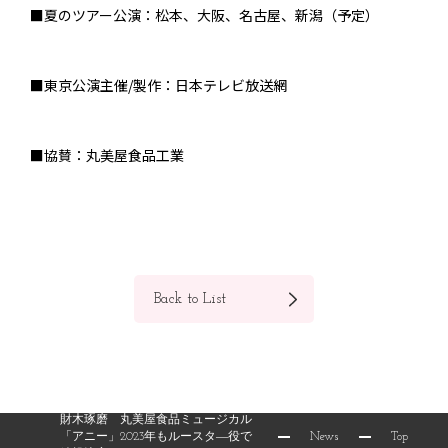
■夏のツアー公演：松本、大阪、名古屋、新潟（予定）
■東京公演主催/製作：日本テレビ放送網
■協賛：丸美屋食品工業
Back to List
財木琢磨 丸美屋食品ミュージカル
News
Top
「アニー」2023年もルースタ―役で