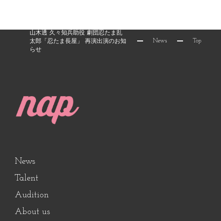
山木透 久々知兵助役 劇団忍たま乱
News
Top
太郎「忍たま長屋」 再演出演のお知
らせ
News
Talent
Audition
About us